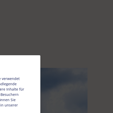
e verwendet
undlegende
re Inhalte für
e-Besuchern
önnen Sie
 in unserer