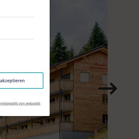
 akzeptieren
reitgestellt von websedit