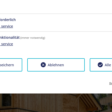
forderlich
1
service
nktionalität
(immer notwendig)
1
service
peichern
Ablehnen
Alle
Be