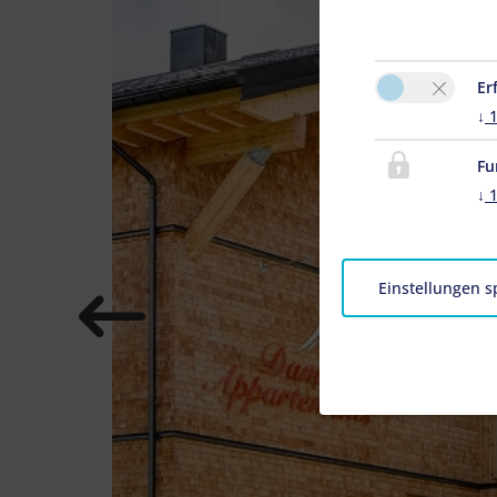
Er
↓
Fu
↓
Einstellungen s