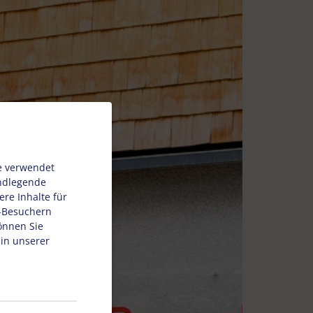
e verwendet
undlegende
re Inhalte für
e-Besuchern
önnen Sie
 in unserer