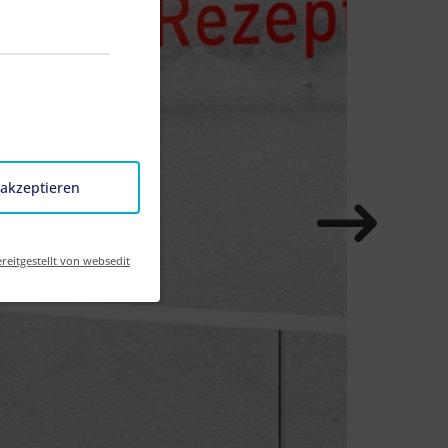
 akzeptieren
reitgestellt von websedit