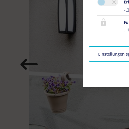
Er
↓
Fu
↓
Einstellungen s