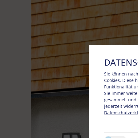
DATENS
Sie können nach
Cookies. Diese 
Funktionalität 
Sie immer weite
gesammelt und a
jederzeit widerr
Datenschutzerk