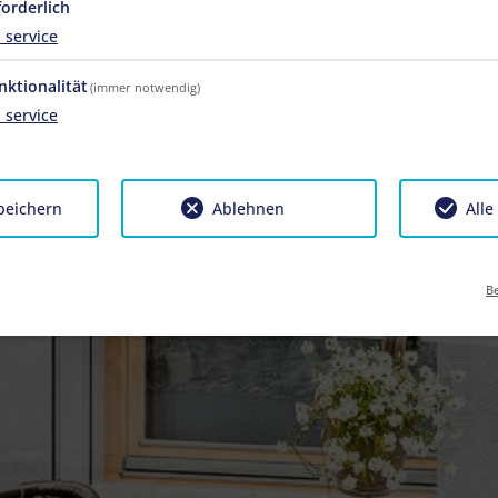
forderlich
1
service
nktionalität
(immer notwendig)
1
service
peichern
Ablehnen
Alle
Be