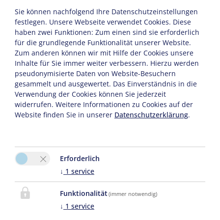
No. of Tops
Sie können nachfolgend Ihre Datenschutzeinstellungen
festlegen.
Unsere Webseite verwendet Cookies. Diese
haben zwei Funktionen: Zum einen sind sie erforderlich
für die grundlegende Funktionalität unserer Website.
Zum anderen können wir mit Hilfe der Cookies unsere
Inhalte für Sie immer weiter verbessern. Hierzu werden
pseudonymisierte Daten von Website-Besuchern
1.
Top
gesammelt und ausgewertet. Das Einverständnis in die
2 adults
,
0 children
Verwendung der Cookies können Sie jederzeit
widerrufen. Weitere Informationen zu Cookies auf der
Adults
Website finden Sie in unserer
Datenschutzerklärung
.
Children
Erforderlich
↓
1
service
Funktionalität
(immer notwendig)
↓
1
service